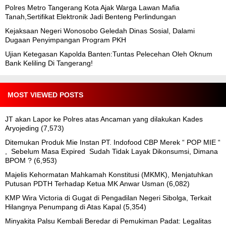
Polres Metro Tangerang Kota Ajak Warga Lawan Mafia
Tanah,Sertifikat Elektronik Jadi Benteng Perlindungan
Kejaksaan Negeri Wonosobo Geledah Dinas Sosial, Dalami
Dugaan Penyimpangan Program PKH
Ujian Ketegasan Kapolda Banten:Tuntas Pelecehan Oleh Oknum
Bank Keliling Di Tangerang!
MOST VIEWED POSTS
JT akan Lapor ke Polres atas Ancaman yang dilakukan Kades
Aryojeding
(7,573)
Ditemukan Produk Mie Instan PT. Indofood CBP Merek “ POP MIE “
, Sebelum Masa Expired Sudah Tidak Layak Dikonsumsi, Dimana
BPOM ?
(6,953)
Majelis Kehormatan Mahkamah Konstitusi (MKMK), Menjatuhkan
Putusan PDTH Terhadap Ketua MK Anwar Usman
(6,082)
KMP Wira Victoria di Gugat di Pengadilan Negeri Sibolga, Terkait
Hilangnya Penumpang di Atas Kapal
(5,354)
Minyakita Palsu Kembali Beredar di Pemukiman Padat: Legalitas