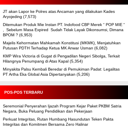
JT akan Lapor ke Polres atas Ancaman yang dilakukan Kades
Aryojeding
(7,573)
Ditemukan Produk Mie Instan PT. Indofood CBP Merek “ POP MIE “
, Sebelum Masa Expired Sudah Tidak Layak Dikonsumsi, Dimana
BPOM ?
(6,953)
Majelis Kehormatan Mahkamah Konstitusi (MKMK), Menjatuhkan
Putusan PDTH Terhadap Ketua MK Anwar Usman
(6,082)
KMP Wira Victoria di Gugat di Pengadilan Negeri Sibolga, Terkait
Hilangnya Penumpang di Atas Kapal
(5,354)
Minyakita Palsu Kembali Beredar di Pemukiman Padat: Legalitas
PT Artha Eka Global Asia Dipertanyakan
(5,206)
POS-POS TERBARU
Seremonial Penyerahan Ijazah Program Kejar Paket PKBM Satria
Negara, Buka Peluang Pendidikan dan Pekerjaan
Perkuat Integritas, Rutan Humbang Hasundutan Teken Pakta
Integritas dan Komitmen Bersama Zero Halinar