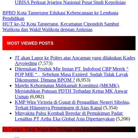
UBISA Perkuat Jejaring Nasional Pusat Studi Kepolisian
BPBD Kota Tangerang Edukasi Kebencanaan ke Lembaga
Pendidikan
HUT ke-32 Kota Tangerang, Kecamatan Cipondoh Sambut
Walikota dan Wakil Walikota dengan Antusias
MOST VIEWED POSTS
JT akan Lapor ke Polres atas Ancaman yang dilakukan Kades
Aryojeding
(7,573)
Ditemukan Produk Mie Instan PT. Indofood CBP Merek “
POP MIE “ , Sebelum Masa Expired Sudah Tidak Layak
Dikonsumsi, Dimana BPOM ?
(6,953)
Majelis Kehormatan Mahkamah Konstitusi (MKMK),
Menjatuhkan Putusan PDTH Terhadap Ketua MK Anwar
Usman
(6,082)
KMP Wira Victoria di Gugat di Pengadilan Negeri Sibolga,
Terkait Hilangnya Penumpang di Atas Kapal
(5,354)
Minyakita Palsu Kembali Beredar di Pemukiman Padat:
Legalitas PT Artha Eka Global Asia Dipertanyakan
(5,206)
Di Curigai Tidak Wajar dan Diduga Ada Indikasi Kekerasan