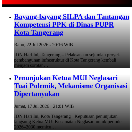
pemberitahuan tertulis…
Bayang-bayang SILPA dan Tantangan
Kompetensi PPK di Dinas PUPR
Kota Tangerang
Rabu, 22 Jul 2026 - 20:16 WIB
IDN Hari Ini, Tangerang – Pelaksanaan sejumlah proyek
pembangunan infrastruktur di Kota Tangerang kembali
menjadi sorotan…
Penunjukan Ketua MUI Neglasari
Tuai Polemik, Mekanisme Organisasi
Dipertanyakan
Jumat, 17 Jul 2026 - 21:01 WIB
IDN Hari Ini, Kota Tangerang- Keputusan penunjukan
langsung Ketua MUI Kecamatan Neglasari untuk periode
2026–2030 memicu…