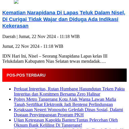
Kematian Narapidana Di Lapas Teluk Dalam Nisel,
Di Curigai Tidak Wajar dan Diduga Ada Indikasi
Kekerasan
Daerah |
Jumat, 22 Nov 2024 - 11:18 WIB
Jumat, 22 Nov 2024 - 11:18 WIB
IDN Hari Ini, Nisel – Seorang Narapidana Lapas kelas III
Telukdalam Kabupaten Nias Selatan tewas mendadak….
POS-POS TERBARU
Perkuat Integritas, Rutan Humbang Hasundutan Teken Pakta
Integritas dan Komitmen Bersama Zero Halinar
Polres Metro Tangerang Kota Ajak Warga Lawan Mafia
Tanah,Sertifikat Elektronik Jadi Benteng Perlindungan
Kejaksaan Negeri Wonosobo Geledah Dinas Sosial, Dalami
Dugaan Penyimpangan Program PKH
Ujian Ketegasan Kapolda Banten:Tuntas Pelecehan Oleh
Oknum Bank Keliling Di Tangerang!