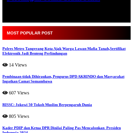
Jumat, 17 Jul 2026 - 20:21 WIB
MOST POPULAR POST
Polres Metro Tangerang Kota Ajak Warga Lawan Mafia Tanah,Sertifikat
Elektronik Jadi Benteng Perlindungan
14 Views
Pembinaan tidak Dihiraukan, Pengurus DPD AKRINDO dan Masyarakat
Ingatkan Camat Somambawa
607 Views
RISSC: Jokowi 50 Tokoh Muslim Berpengaruh Dunia
805 Views
Kader PDIP dan Ketua DPR Dinilai Paling Pas Mencalonkan Presiden
Indonesia 2024