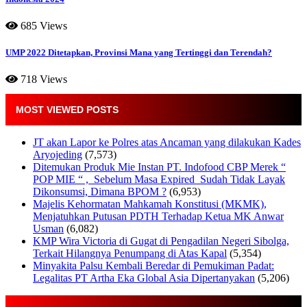
685 Views
UMP 2022 Ditetapkan, Provinsi Mana yang Tertinggi dan Terendah?
718 Views
MOST VIEWED POSTS
JT akan Lapor ke Polres atas Ancaman yang dilakukan Kades
Aryojeding
(7,573)
Ditemukan Produk Mie Instan PT. Indofood CBP Merek “
POP MIE “ , Sebelum Masa Expired Sudah Tidak Layak
Dikonsumsi, Dimana BPOM ?
(6,953)
Majelis Kehormatan Mahkamah Konstitusi (MKMK),
Menjatuhkan Putusan PDTH Terhadap Ketua MK Anwar
Usman
(6,082)
KMP Wira Victoria di Gugat di Pengadilan Negeri Sibolga,
Terkait Hilangnya Penumpang di Atas Kapal
(5,354)
Minyakita Palsu Kembali Beredar di Pemukiman Padat:
Legalitas PT Artha Eka Global Asia Dipertanyakan
(5,206)