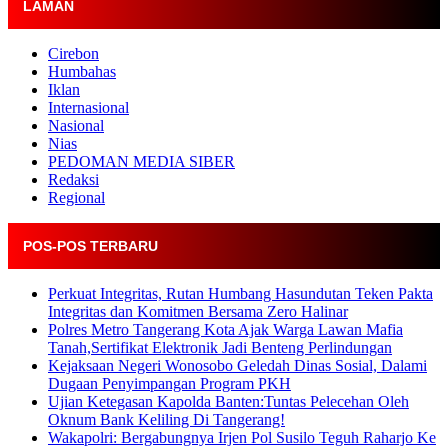
LAMAN
Cirebon
Humbahas
Iklan
Internasional
Nasional
Nias
PEDOMAN MEDIA SIBER
Redaksi
Regional
POS-POS TERBARU
Perkuat Integritas, Rutan Humbang Hasundutan Teken Pakta
Integritas dan Komitmen Bersama Zero Halinar
Polres Metro Tangerang Kota Ajak Warga Lawan Mafia
Tanah,Sertifikat Elektronik Jadi Benteng Perlindungan
Kejaksaan Negeri Wonosobo Geledah Dinas Sosial, Dalami
Dugaan Penyimpangan Program PKH
Ujian Ketegasan Kapolda Banten:Tuntas Pelecehan Oleh
Oknum Bank Keliling Di Tangerang!
Wakapolri: Bergabungnya Irjen Pol Susilo Teguh Raharjo Ke