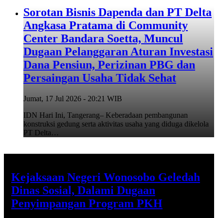
Sorotan Bisnis Dapenda dan PT Delta
Angkasa Pratama di Community
Center Bandara Soetta, Muncul
Dugaan Pelanggaran Aturan Investasi
Dana Pensiun, Perizinan PBG dan
Persaingan Usaha Tidak Sehat
Jumat, 17 Jul 2026 - 20:21 WIB
IDN Hari Ini, Tangerang– Keberadaan pembangunan
konstruksi gedung serta aktivitas usaha yang diduga dikelola
PT Delta…
Kejaksaan Negeri Wonosobo Geledah
Dinas Sosial, Dalami Dugaan
Penyimpangan Program PKH