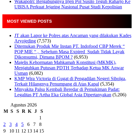
Wakapolri: Bergabungnya Irjen Pol Susilo Teguh Raharjo Ke
UBISA Perkuat Jejaring Nasional Pusat Studi Kepolisian
MOST VIEWED POSTS
JT akan Lapor ke Polres atas Ancaman yang dilakukan Kades
Aryojeding
(7,573)
Ditemukan Produk Mie Instan PT. Indofood CBP Merek “
POP MIE “ , Sebelum Masa Expired Sudah Tidak Layak
Dikonsumsi, Dimana BPOM ?
(6,953)
Majelis Kehormatan Mahkamah Konstitusi (MKMK),
Menjatuhkan Putusan PDTH Terhadap Ketua MK Anwar
Usman
(6,082)
KMP Wira Victoria di Gugat di Pengadilan Negeri Sibolga,
Terkait Hilangnya Penumpang di Atas Kapal
(5,354)
Minyakita Palsu Kembali Beredar di Pemukiman Padat:
Legalitas PT Artha Eka Global Asia Dipertanyakan
(5,206)
Agustus 2026
M
S
S
R
K
J
S
1
2
3
4
5
6
7
8
9
10
11
12
13
14
15